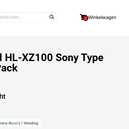
Winkelwagen
0
l HL-XZ100 Sony Type
Pack
ht
era Accu’s / Voeding