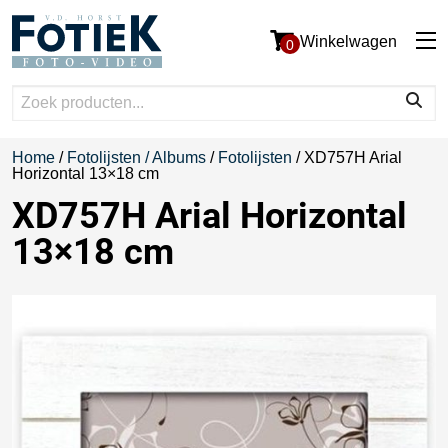
Winkelwagen
0
Home
/
Fotolijsten / Albums
/
Fotolijsten
/ XD757H Arial
Horizontal 13×18 cm
XD757H Arial Horizontal
13×18 cm