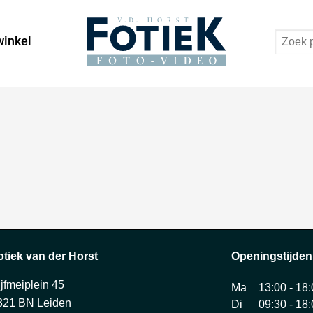
Zoeken
naar:
inkel
otiek van der Horst
Openingstijden
ijfmeiplein 45
Ma
13:00 - 18
321 BN Leiden
Di
09:30 - 18