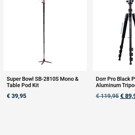
Super Bowl SB-2810S Mono &
Dorr Pro Black 
Table Pod Kit
Aluminum Tripo
€
39,95
€
119,95
€
89,