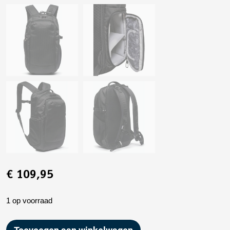
€
109,95
1 op voorraad