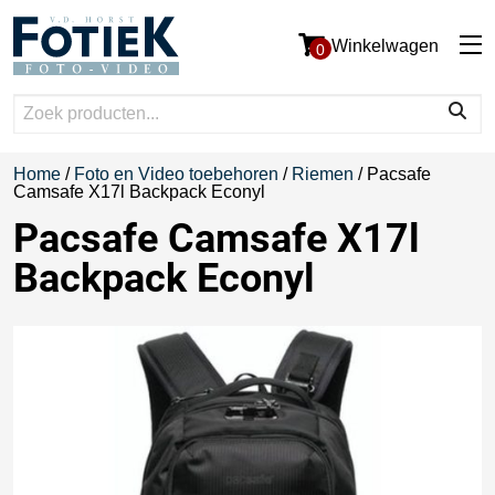
Winkelwagen
0
Home
/
Foto en Video toebehoren
/
Riemen
/ Pacsafe
Camsafe X17l Backpack Econyl
Pacsafe Camsafe X17l
Backpack Econyl