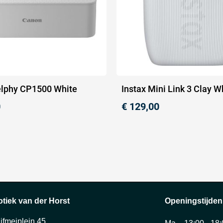
lphy CP1500 White
Instax Mini Link 3 Clay W
0
€
129,00
otiek van der Horst
Openingstijden
ijfmeiplein 45