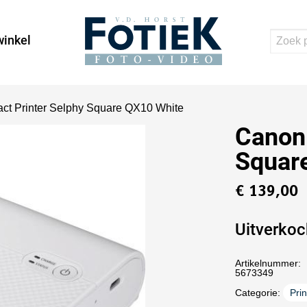
inkel
t Printer Selphy Square QX10 White
Canon
Squar
€
139,00
Uitverkoc
Artikelnummer:
5673349
Categorie:
Pri