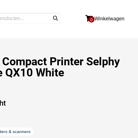
Winkelwagen
0
 Compact Printer Selphy
e QX10 White
ht
nters & scanners