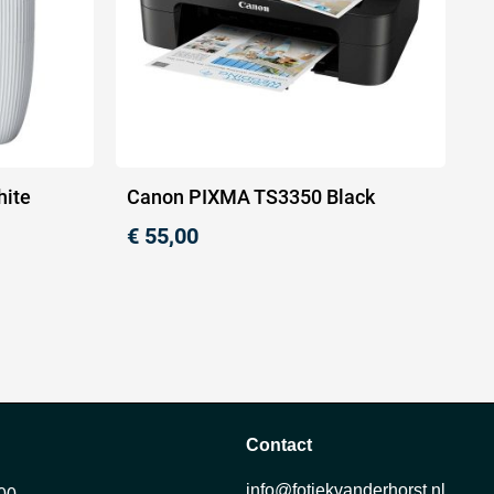
hite
Canon PIXMA TS3350 Black
€
55,00
Contact
info@fotiekvanderhorst.nl