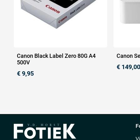
Canon Black Label Zero 80G A4
Canon Se
500V
€
149,0
€
9,95
F
V