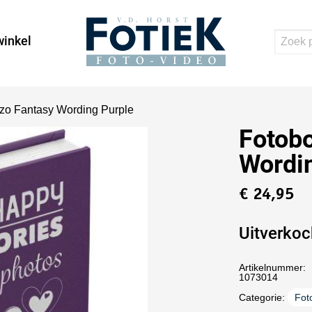
inkel
zo Fantasy Wording Purple
Fotob
Wordi
€
24,95
Uitverkoc
Artikelnummer:
1073014
Categorie:
Fot