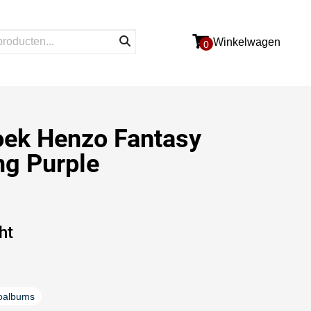
Winkelwagen
0
oek Henzo Fantasy
ng Purple
ht
oalbums