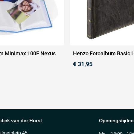
m Minimax 100F Nexus
Henzo Fotoalbum Basic L
€
31,95
otiek van der Horst
Openingstijden
ijfmeiplein 45