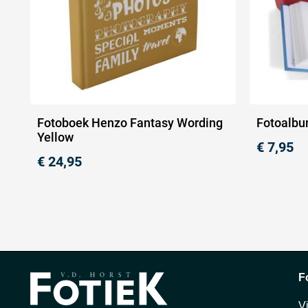
Fotoboek Henzo Fantasy Wording
Fotoalbu
Yellow
€
7,95
€
24,95
F
V