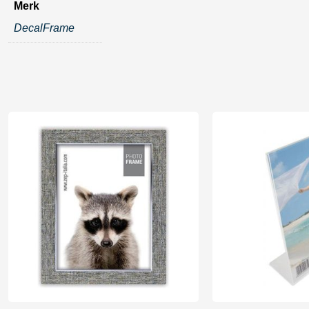
Merk
DecalFrame