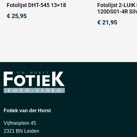
Fotolijst DHT-545 13×18
Fotolijst 2-LUI
120DS01-4R Sil
€
25,95
€
21,95
Fotiek van der Horst
Vijfmeiplein 45
2321 BN Leiden