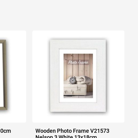
x30cm
Wooden Photo Frame V21573
Nelson 3 White 13x18cm