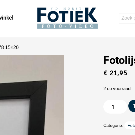
inkel
778 15×20
Fotoli
€
21,95
2 op voorraad
Categorie:
Foto