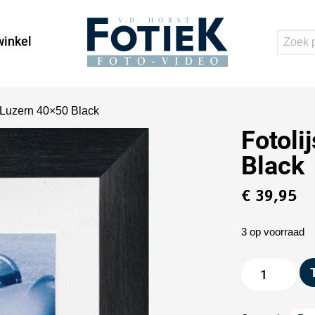
inkel
o Luzern 40×50 Black
Fotoli
Black
€
39,95
3 op voorraad