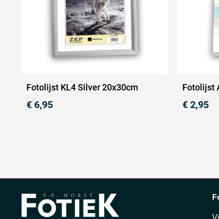
Fotolijst KL4 Silver 20x30cm
Fotolijs
€
6,95
€
2,95
F
V