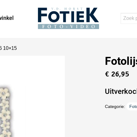
inkel
46 10×15
Fotoli
€
26,95
Uitverkoc
Categorie:
Foto