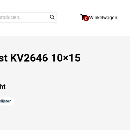
Winkelwagen
0
jst KV2646 10×15
ht
lijsten