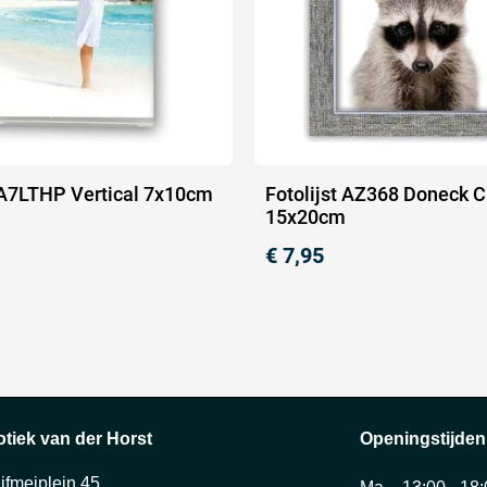
t A7LTHP Vertical 7x10cm
Fotolijst AZ368 Doneck C
15x20cm
€
7,95
otiek van der Horst
Openingstijden
ijfmeiplein 45