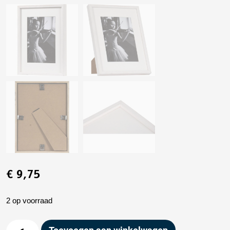
€
9,75
2 op voorraad