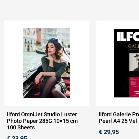
Ilford OmniJet Studio Luster
Ilford Galerie P
Photo Paper 285G 10×15 cm
Pearl A4 25 Vel
100 Sheets
€
29,95
€
23,95