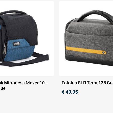
nk Mirrorless Mover 10 –
Fototas SLR Terra 135 Gr
lue
€
49,95