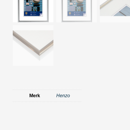
Merk
Henzo