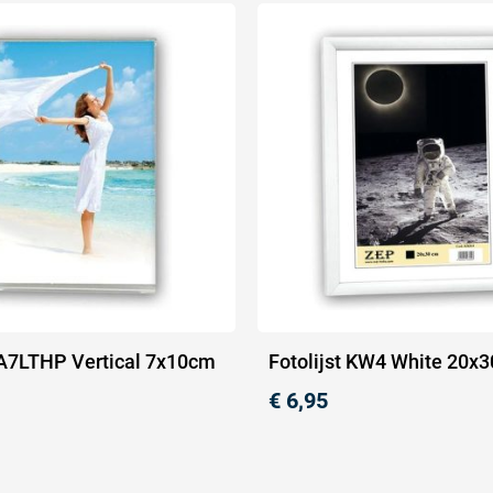
t A7LTHP Vertical 7x10cm
Fotolijst KW4 White 20x
€
6,95