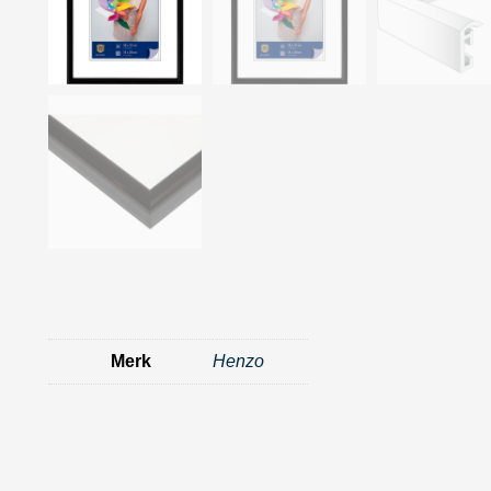
Merk
Henzo