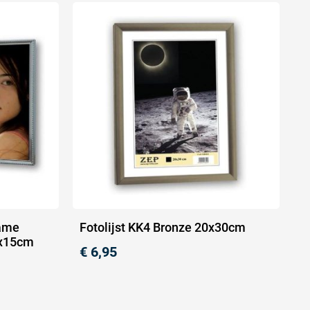
rame
Fotolijst KK4 Bronze 20x30cm
0x15cm
€
6,95