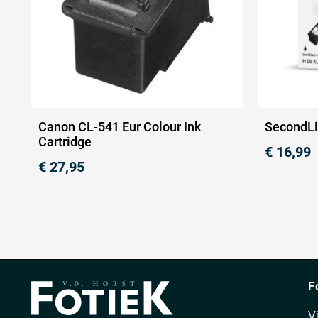
Canon CL-541 Eur Colour Ink
SecondLi
Cartridge
€
16,99
€
27,95
F
V