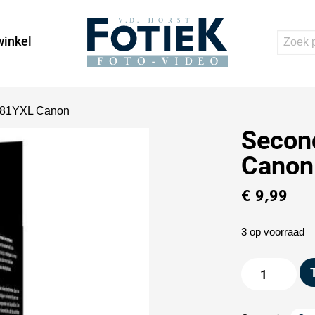
inkel
581YXL Canon
Secon
Canon
€
9,99
3 op voorraad