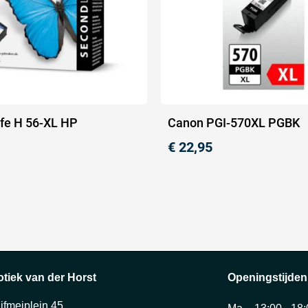
fe H 56-XL HP
Canon PGI-570XL PGBK
€
22,95
otiek van der Horst
Openingstijden
ijfmeiplein 45