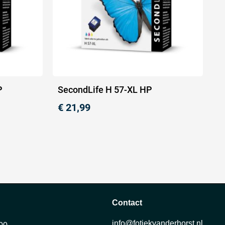
P
SecondLife H 57-XL HP
€
21,99
Contact
info@fotiekvanderhorst.nl