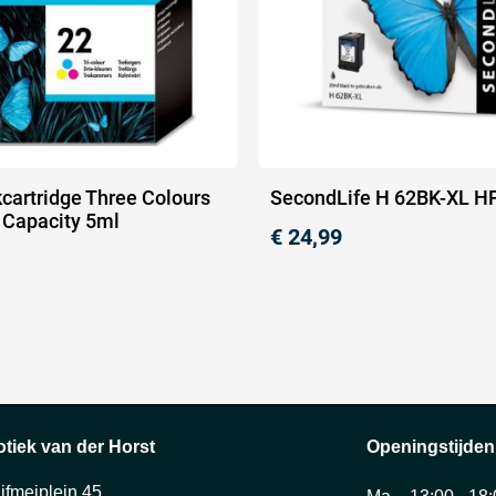
cartridge Three Colours
SecondLife H 62BK-XL H
 Capacity 5ml
€
24,99
otiek van der Horst
Openingstijden
ijfmeiplein 45