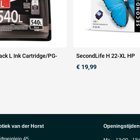
ck L Ink Cartridge/PG-
SecondLife H 22-XL HP
€
19,99
otiek van der Horst
Openingstijden
ijfmeiplein 45