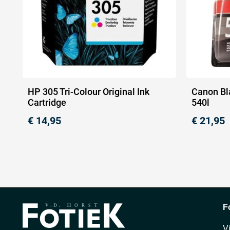
HP 305 Tri-Colour Original Ink
Canon Bla
Cartridge
540l
€
14,95
€
21,95
F
V