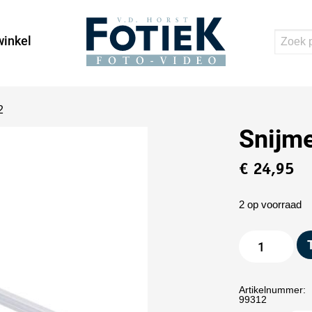
inkel
2
Snijm
€
24,95
2 op voorraad
Artikelnummer:
99312