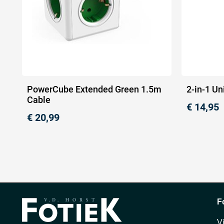
PowerCube Extended Green 1.5m
2-in-1 U
Cable
€
14,95
€
20,99
F
V