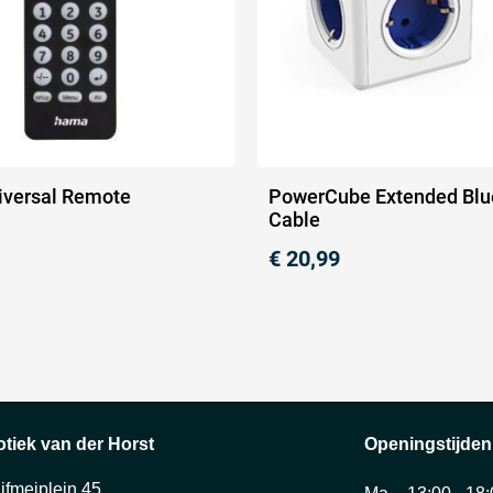
niversal Remote
PowerCube Extended Blu
Cable
€
20,99
otiek van der Horst
Openingstijden
ijfmeiplein 45