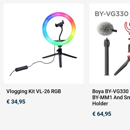
Vlogging Kit VL-26 RGB
Boya BY-VG330 V
BY-MM1 And Sm
€
34,95
Holder
€
64,95