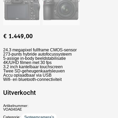
€
1.449,00
24.3 megapixel fullframe CMOS-sensor
273-punts hybride autofocussysteem
5-assige in-body beeldstabilisatie
4K/UHD filmen met 30 fps
3.2 inch kantelbaar touchscreen
Twee SD-geheugenkaartsleuven
Accu oplaadbaar via USB
Wifi- en bluetooth-connectiviteit
Uitverkocht
Artikelnummer:
VOA040AE
Categorie:
Systeemcamera's