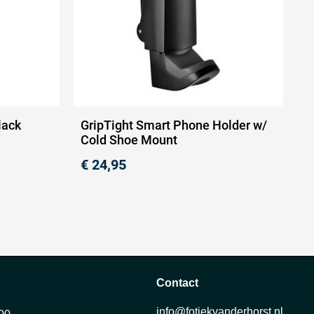
lack
GripTight Smart Phone Holder w/
Cold Shoe Mount
€
24,95
Contact
info@fotiekvanderhorst.nl