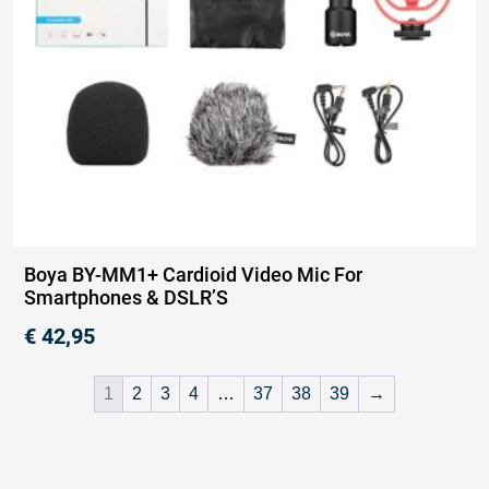
Boya BY-MM1+ Cardioid Video Mic For
Smartphones & DSLR’S
€
42,95
1
2
3
4
…
37
38
39
→