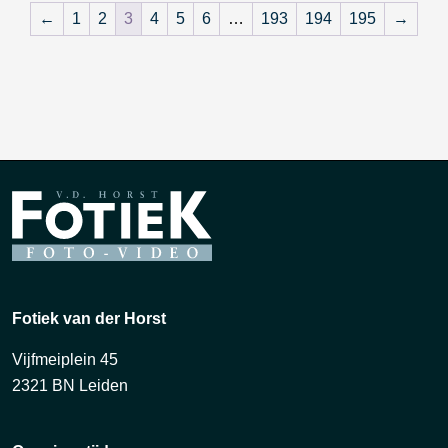
←
1
2
3
4
5
6
…
193
194
195
→
Fotiek van der Horst
Vijfmeiplein 45
2321 BN Leiden