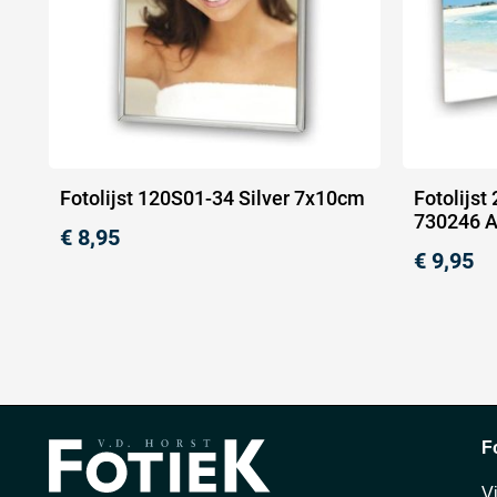
Fotolijst 120S01-34 Silver 7x10cm
Fotolijst
730246 A
€
8,95
€
9,95
F
V