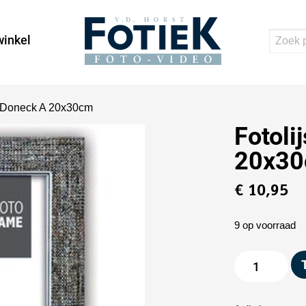
inkel
3 Doneck A 20x30cm
Fotoli
20x3
€
10,95
9 op voorraad