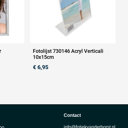
r
Fotolijst 730146 Acryl Verticali
10x15cm
€
6,95
Contact
info@fotiekvanderhorst.nl