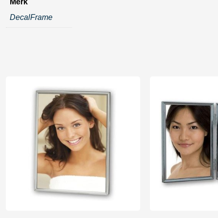
Merk
DecalFrame