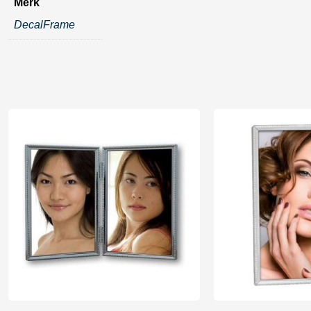
Merk
DecalFrame