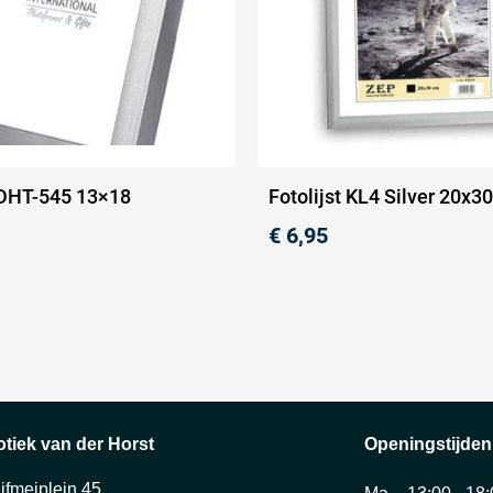
t DHT-545 13×18
Fotolijst KL4 Silver 20x
€
6,95
otiek van der Horst
Openingstijden
ijfmeiplein 45