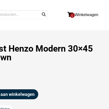
Winkelwagen
0
jst Henzo Modern 30×45
own
 aan winkelwagen
lijsten