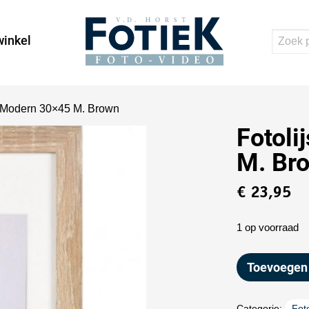
inkel
o Modern 30×45 M. Brown
Fotoli
M. Br
€
23,95
1 op voorraad
Toevoegen
Categorie:
Foto