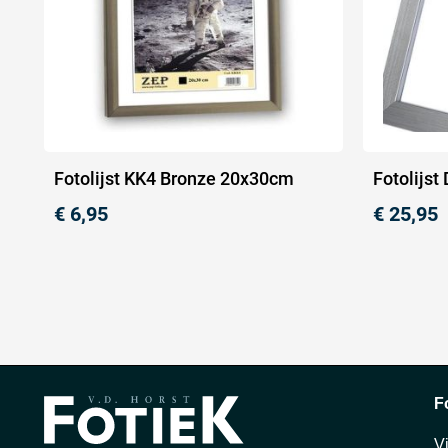
Fotolijst KK4 Bronze 20x30cm
Fotolijs
€
6,95
€
25,95
F
V