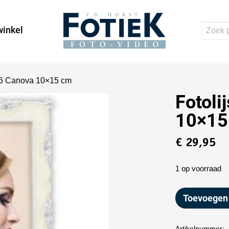
inkel
946 Canova 10×15 cm
Fotoli
10×15
€
29,95
1 op voorraad
Toevoegen
Artikelnummer: