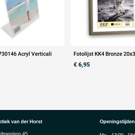
 730146 Acryl Verticali
Fotolijst KK4 Bronze 20
€
6,95
otiek van der Horst
Openingstijden
ijfmeiplein 45