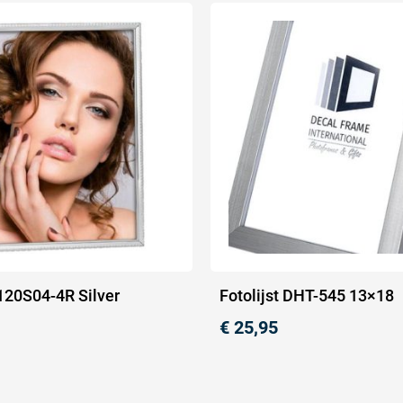
 120S04-4R Silver
Fotolijst DHT-545 13×18
€
25,95