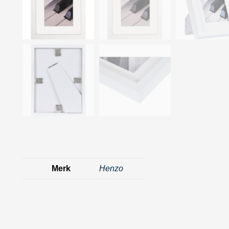
Merk
Henzo