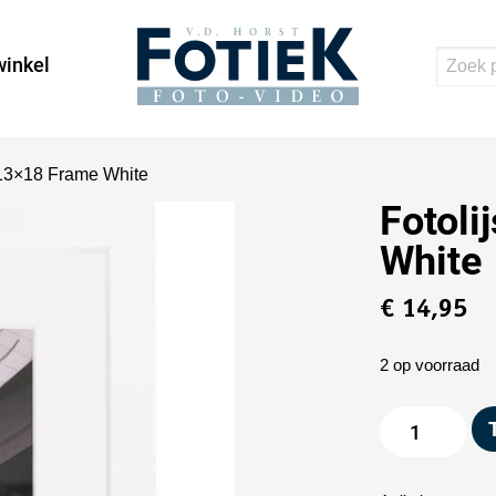
inkel
o 13×18 Frame White
Fotoli
White
€
14,95
2 op voorraad