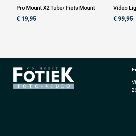
Pro Mount X2 Tube/ Fiets Mount
Video Li
€
19,95
€
99,95
F
V
2