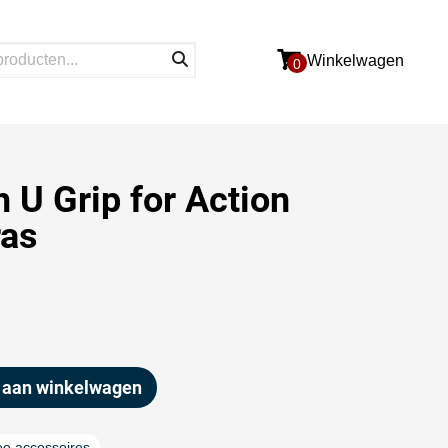
Winkelwagen
0
h U Grip for Action
as
 aan winkelwagen
eo accessoires