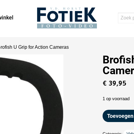
inkel
Brofish U Grip for Action Cameras
Brofis
Camer
€
39,95
1 op voorraad
Toevoegen
Categorie:
Vid