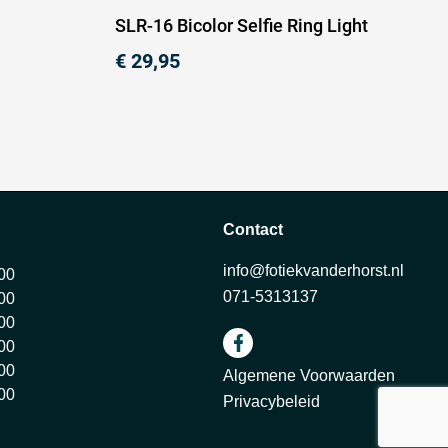
SLR-16 Bicolor Selfie Ring Light
€
29,95
Contact
info@fotiekvanderhorst.nl
:00
071-5313137
:00
:00
:00
:00
Algemene Voorwaarden
:00
Privacybeleid