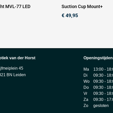
ght MVL-77 LED
Suction Cup Mount+
€
49,95
otiek van der Horst
Openingstijden
ijfmeiplein 45
Ma
13:00 - 18
321 BN Leiden
Di
09:30 - 18
Wo
09:30 - 18
Do
09:30 - 18
Vr
09:30 - 18
Za
09:30 - 17
Zo
gesloten