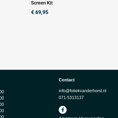
Screen Kit
€
69,95
Contact
info@fotiekvanderhorst.nl
:00
071-5313137
:00
:00
:00
:00