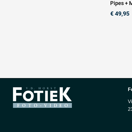
Pipes + 
€
49,95
F
V
2