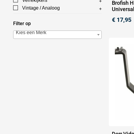
Verrekijkers
Brofish 
Vintage / Analoog
Universa
€
17,95
Filter op
Kies een Merk
Dorr Vid