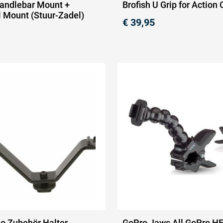
Handlebar Mount +
Brofish U Grip for Actio
l Mount (Stuur-Zadel)
€
39,95
eo Zubehör Halter
GoPro Jaws All GoPro H