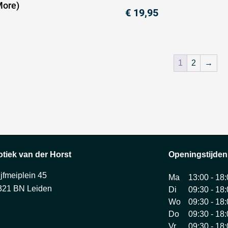
More)
€
19,95
1
2
→
otiek van der Horst
Openingstijden
ijfmeiplein 45
Ma
13:00 - 18
321 BN Leiden
Di
09:30 - 18
Wo
09:30 - 18
Do
09:30 - 18
Vr
09:30 - 18