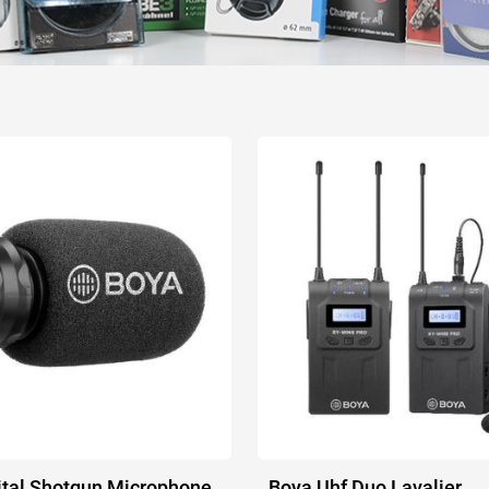
ital Shotgun Microphone
Boya Uhf Duo Lavalier