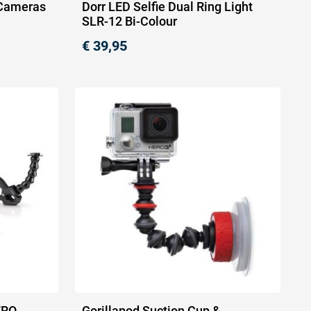
n Cameras
Dorr LED Selfie Dual Ring Light
SLR-12 Bi-Colour
€
39,95
ERO
Gorillapod Suction Cup &