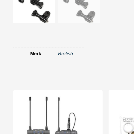
Merk
Brofish