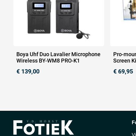
Boya Uhf Duo Lavalier Microphone
Pro-moun
Wireless BY-WM8 PRO-K1
Screen Ki
€
139,00
€
69,95
F
V