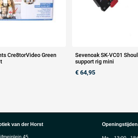
ts Cre8torVideo Green
Sevenoak SK-VC01 Shoul
t
support rig mini
€
64,95
otiek van der Horst
Openingstijden
ijfmeiplein 45